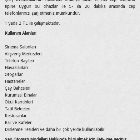
tipine uygun bu cihazlar ile 5- ila 20 dakika arasında cep
telefonlarınızı şarj etmeniz mümkündür.
1 yada 2 TL ile çalışmaktadır.
Kullanım Alanları
Sinema Salonları
Alışveriş Merkezleri
Telefon Bayileri
Havaalanları
Otogarlar
Hastaneler
Çay Bahçeleri
Kurumsal Binalar
Okul Kantinleri
Tatil Beldeleri
Restoranlar
Bar ve Kafeler
Dinlenme Tesisleri ve daha bir çok yerde kullanılabilir
Şarj Otomatı Modelleri Hakkında bilgi almak için iletişime geçiniz
…