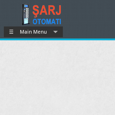
☰
Main Menu