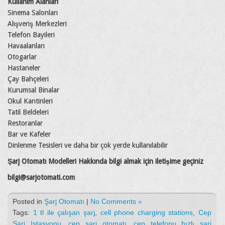
Kullanım Alanları
Sinema Salonları
Alışveriş Merkezleri
Telefon Bayileri
Havaalanları
Otogarlar
Hastaneler
Çay Bahçeleri
Kurumsal Binalar
Okul Kantinleri
Tatil Beldeleri
Restoranlar
Bar ve Kafeler
Dinlenme Tesisleri ve daha bir çok yerde kullanılabilir
Şarj Otomatı Modelleri Hakkında bilgi almak için iletişime geçiniz
bilgi@sarjotomati.com
Posted in
Şarj Otomatı
|
No Comments »
Tags:
1 tl ile çalışan şarj
,
cell phone charging stations
,
Cep
Sarj Istasyonu
,
cep şarj otomatı
,
cep telefonu hızlı şarj