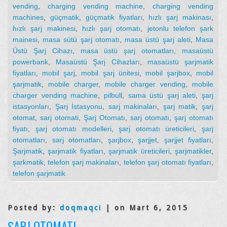
vending
,
charging vending machine
,
charging vending
machines
,
güçmatik
,
güçmatik fiyatları
,
hızlı şarj makinası
,
hızlı şarj makinesi
,
hızlı şarj otomatı
,
jetonlu telefon şark
mainesi
,
masa sütü şarj otomatı
,
masa üstü şarj aleti
,
Masa
Üstü Şarj Cihazı
,
masa üstü şarj otomatları
,
masaüstü
powerbank
,
Masaüstü Şarj Cihazları
,
masaüstü şarjmatik
fiyatları
,
mobil şarj
,
mobil şarj ünitesi
,
mobil şarjbox
,
mobil
şarjmatik
,
mobile charger
,
mobile charger vending
,
mobile
charger vending machine
,
pilbull
,
sama üstü şarj aleti
,
şarj
istasyonları
,
Şarj İstasyonu
,
sarj makinaları
,
şarj matik
,
şarj
otomat
,
sarj otomati
,
Şarj Otomatı
,
sarj otomatı
,
şarj otomatı
fiyatı
,
şarj otomatı modelleri
,
şarj otomatı üreticileri
,
şarj
otomatları
,
sarj otomatları
,
şarjbox
,
şarjjet
,
şarjjet fiyatları
,
Şarjmatik
,
şarjmatik fiyatları
,
şarjmatik üreticileri
,
şarjmatikler
,
şarkmatik
,
telefon şarj makinaları
,
telefon şarj otomatı fiyatları
,
telefon şarjmatik
Posted by:
doqmaqci
| on Mart 6, 2015
ŞARJ OTOMATI