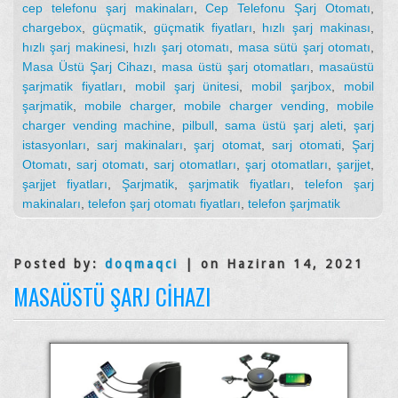
cep telefonu şarj makinaları
,
Cep Telefonu Şarj Otomatı
,
chargebox
,
güçmatik
,
güçmatik fiyatları
,
hızlı şarj makinası
,
hızlı şarj makinesi
,
hızlı şarj otomatı
,
masa sütü şarj otomatı
,
Masa Üstü Şarj Cihazı
,
masa üstü şarj otomatları
,
masaüstü
şarjmatik fiyatları
,
mobil şarj ünitesi
,
mobil şarjbox
,
mobil
şarjmatik
,
mobile charger
,
mobile charger vending
,
mobile
charger vending machine
,
pilbull
,
sama üstü şarj aleti
,
şarj
istasyonları
,
sarj makinaları
,
şarj otomat
,
sarj otomati
,
Şarj
Otomatı
,
sarj otomatı
,
sarj otomatları
,
şarj otomatları
,
şarjjet
,
şarjjet fiyatları
,
Şarjmatik
,
şarjmatik fiyatları
,
telefon şarj
makinaları
,
telefon şarj otomatı fiyatları
,
telefon şarjmatik
Posted by:
doqmaqci
| on Haziran 14, 2021
MASAÜSTÜ ŞARJ CIHAZI