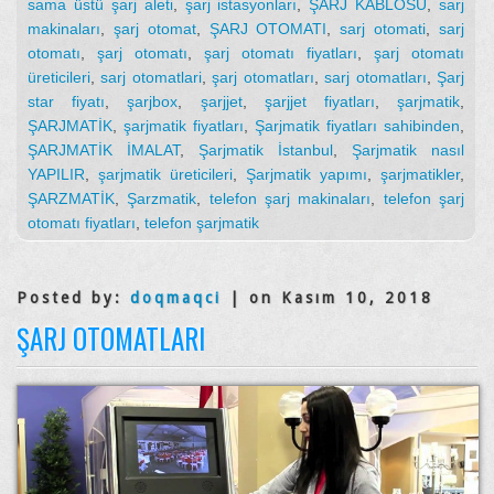
sama üstü şarj aleti
,
şarj istasyonları
,
ŞARJ KABLOSU
,
sarj
makinaları
,
şarj otomat
,
ŞARJ OTOMATI
,
sarj otomati
,
sarj
otomatı
,
şarj otomatı
,
şarj otomatı fiyatları
,
şarj otomatı
üreticileri
,
sarj otomatlari
,
şarj otomatları
,
sarj otomatları
,
Şarj
star fiyatı
,
şarjbox
,
şarjjet
,
şarjjet fiyatları
,
şarjmatik
,
ŞARJMATİK
,
şarjmatik fiyatları
,
Şarjmatik fiyatları sahibinden
,
ŞARJMATİK İMALAT
,
Şarjmatik İstanbul
,
Şarjmatik nasıl
YAPILIR
,
şarjmatik üreticileri
,
Şarjmatik yapımı
,
şarjmatikler
,
ŞARZMATİK
,
Şarzmatik
,
telefon şarj makinaları
,
telefon şarj
otomatı fiyatları
,
telefon şarjmatik
Posted by:
doqmaqci
| on Kasım 10, 2018
ŞARJ OTOMATLARI