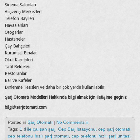
Sinema Salonları
Alışveriş Merkezleri
Telefon Bayileri
Havaalanları
Otogarlar
Hastaneler
Çay Bahçeleri
Kurumsal Binalar
Okul Kantinleri
Tatil Beldeleri
Restoranlar
Bar ve Kafeler
Dinlenme Tesisleri ve daha bir çok yerde kullanılabilir
Şarj Otomatı Modelleri Hakkında bilgi almak için iletişime geçiniz
bilgi@sarjotomati.com
Posted in
Şarj Otomatı
|
No Comments »
Tags:
1 tl ile çalışan şarj
,
Cep Sarj Istasyonu
,
cep şarj otomatı
,
cep telefonu hızlı şarj otomatı
,
cep telefonu hızlı şarj ünitesi
,