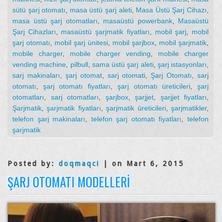
sütü şarj otomatı
,
masa üstü şarj aleti
,
Masa Üstü Şarj Cihazı
,
masa üstü şarj otomatları
,
masaüstü powerbank
,
Masaüstü
Şarj Cihazları
,
masaüstü şarjmatik fiyatları
,
mobil şarj
,
mobil
şarj otomatı
,
mobil şarj ünitesi
,
mobil şarjbox
,
mobil şarjmatik
,
mobile charger
,
mobile charger vending
,
mobile charger
vending machine
,
pilbull
,
sama üstü şarj aleti
,
şarj istasyonları
,
sarj makinaları
,
şarj otomat
,
sarj otomati
,
Şarj Otomatı
,
sarj
otomatı
,
şarj otomatı fiyatları
,
şarj otomatı üreticileri
,
şarj
otomatları
,
sarj otomatları
,
şarjbox
,
şarjjet
,
şarjjet fiyatları
,
Şarjmatik
,
şarjmatik fiyatları
,
şarjmatik üreticileri
,
şarjmatikler
,
telefon şarj makinaları
,
telefon şarj otomatı fiyatları
,
telefon
şarjmatik
Posted by:
doqmaqci
| on Mart 6, 2015
ŞARJ OTOMATI MODELLERI