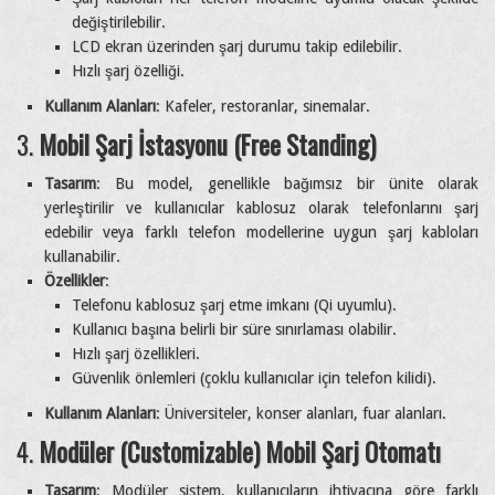
değiştirilebilir.
LCD ekran üzerinden şarj durumu takip edilebilir.
Hızlı şarj özelliği.
Kullanım Alanları
: Kafeler, restoranlar, sinemalar.
3.
Mobil Şarj İstasyonu (Free Standing)
Tasarım
: Bu model, genellikle bağımsız bir ünite olarak
yerleştirilir ve kullanıcılar kablosuz olarak telefonlarını şarj
edebilir veya farklı telefon modellerine uygun şarj kabloları
kullanabilir.
Özellikler
:
Telefonu kablosuz şarj etme imkanı (Qi uyumlu).
Kullanıcı başına belirli bir süre sınırlaması olabilir.
Hızlı şarj özellikleri.
Güvenlik önlemleri (çoklu kullanıcılar için telefon kilidi).
Kullanım Alanları
: Üniversiteler, konser alanları, fuar alanları.
4.
Modüler (Customizable) Mobil Şarj Otomatı
Tasarım
: Modüler sistem, kullanıcıların ihtiyacına göre farklı