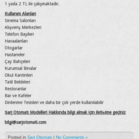
1 yada 2 TL ile çalışmaktadır.
Kullanım Alanları
Sinema Salonları
Alışveriş Merkezleri
Telefon Bayileri
Havaalanları
Otogarlar
Hastaneler
Çay Bahçeleri
Kurumsal Binalar
Okul Kantinleri
Tatil Beldeleri
Restoranlar
Bar ve Kafeler
Dinlenme Tesisleri ve daha bir çok yerde kullanılabilir
Şarj Otomatı Modelleri Hakkında bilgi almak için iletişime geçiniz
bilgi@sarjotomati.com
Posted in
Şarj Otomatı
|
No Comments »