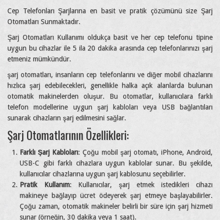
Cep Telefonları Şarjlarına en basit ve pratik çözümünü size Şarj
Otomatları Sunmaktadır.
Şarj Otomatları Kullanımı oldukça basit ve her cep telefonu tipine
uygun bu cihazlar ile 5 ila 20 dakika arasında cep telefonlarınızı şarj
etmeniz mümkündür.
şarj otomatları, insanların cep telefonlarını ve diğer mobil cihazlarını
hızlıca şarj edebilecekleri, genellikle halka açık alanlarda bulunan
otomatik makinelerden oluşur. Bu otomatlar, kullanıcılara farklı
telefon modellerine uygun şarj kabloları veya USB bağlantıları
sunarak cihazların şarj edilmesini sağlar.
Şarj Otomatlarının Özellikleri:
Farklı Şarj Kabloları
: Çoğu mobil şarj otomatı, iPhone, Android,
USB-C gibi farklı cihazlara uygun kablolar sunar. Bu şekilde,
kullanıcılar cihazlarına uygun şarj kablosunu seçebilirler.
Pratik Kullanım
: Kullanıcılar, şarj etmek istedikleri cihazı
makineye bağlayıp ücret ödeyerek şarj etmeye başlayabilirler.
Çoğu zaman, otomatik makineler belirli bir süre için şarj hizmeti
sunar (örneğin, 30 dakika veya 1 saat).