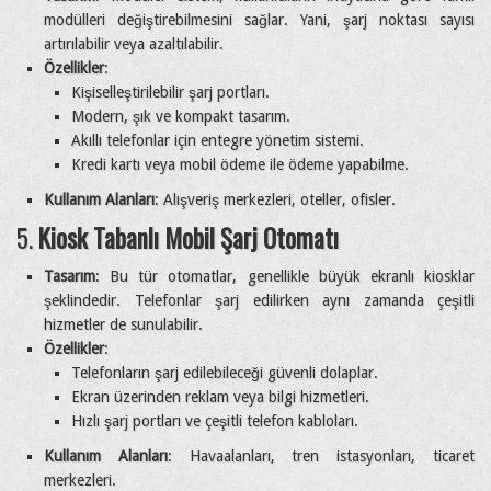
modülleri değiştirebilmesini sağlar. Yani, şarj noktası sayısı
artırılabilir veya azaltılabilir.
Özellikler
:
Kişiselleştirilebilir şarj portları.
Modern, şık ve kompakt tasarım.
Akıllı telefonlar için entegre yönetim sistemi.
Kredi kartı veya mobil ödeme ile ödeme yapabilme.
Kullanım Alanları
: Alışveriş merkezleri, oteller, ofisler.
5.
Kiosk Tabanlı Mobil Şarj Otomatı
Tasarım
: Bu tür otomatlar, genellikle büyük ekranlı kiosklar
şeklindedir. Telefonlar şarj edilirken aynı zamanda çeşitli
hizmetler de sunulabilir.
Özellikler
:
Telefonların şarj edilebileceği güvenli dolaplar.
Ekran üzerinden reklam veya bilgi hizmetleri.
Hızlı şarj portları ve çeşitli telefon kabloları.
Kullanım Alanları
: Havaalanları, tren istasyonları, ticaret
merkezleri.