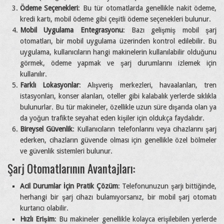
Ödeme Seçenekleri
: Bu tür otomatlarda genellikle nakit ödeme,
kredi kartı, mobil ödeme gibi çeşitli ödeme seçenekleri bulunur.
Mobil Uygulama Entegrasyonu
: Bazı gelişmiş mobil şarj
otomatları, bir mobil uygulama üzerinden kontrol edilebilir. Bu
uygulama, kullanıcıların hangi makinelerin kullanılabilir olduğunu
görmek, ödeme yapmak ve şarj durumlarını izlemek için
kullanılır.
Farklı Lokasyonlar
: Alışveriş merkezleri, havaalanları, tren
istasyonları, konser alanları, oteller gibi kalabalık yerlerde sıklıkla
bulunurlar. Bu tür makineler, özellikle uzun süre dışarıda olan ya
da yoğun trafikte seyahat eden kişiler için oldukça faydalıdır.
Bireysel Güvenlik
: Kullanıcıların telefonlarını veya cihazlarını şarj
ederken, cihazların güvende olması için genellikle özel bölmeler
ve güvenlik sistemleri bulunur.
Şarj Otomatlarının Avantajları:
Acil Durumlar İçin Pratik Çözüm
: Telefonunuzun şarjı bittiğinde,
herhangi bir şarj cihazı bulamıyorsanız, bir mobil şarj otomatı
kurtarıcı olabilir.
Hızlı Erişim
: Bu makineler genellikle kolayca erişilebilen yerlerde