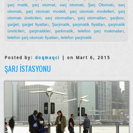
şarj matik
,
şarj otomat
,
sarj otomati
,
Şarj Otomatı
,
sarj
otomatı
,
şarj otomatı modeli
,
şarj otomatı modelleri
,
şarj
otomatı üreticileri
,
sarj otomatları
,
şarj otomatları
,
şarjbox
,
şarjjet
,
şarjjet fiyatları
,
Şarjmatik
,
şarjmatik fiyatları
,
şarjmatik
üreticileri
,
şarjmatikler
,
şarkmatik
,
telefon şarj makinaları
,
telefon şarj otomatı fiyatları
,
telefon şarjmatik
Posted by:
doqmaqci
| on Mart 6, 2015
ŞARJ İSTASYONU