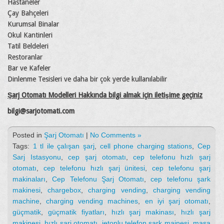
Hastaneler
Çay Bahçeleri
Kurumsal Binalar
Okul Kantinleri
Tatil Beldeleri
Restoranlar
Bar ve Kafeler
Dinlenme Tesisleri ve daha bir çok yerde kullanılabilir
Şarj Otomatı Modelleri Hakkında bilgi almak için iletişime geçiniz
bilgi@sarjotomati.com
Posted in
Şarj Otomatı
|
No Comments »
Tags:
1 tl ile çalışan şarj
,
cell phone charging stations
,
Cep
Sarj Istasyonu
,
cep şarj otomatı
,
cep telefonu hızlı şarj
otomatı
,
cep telefonu hızlı şarj ünitesi
,
cep telefonu şarj
makinaları
,
Cep Telefonu Şarj Otomatı
,
cep telefonu şark
makinesi
,
chargebox
,
charging vending
,
charging vending
machine
,
charging vending machines
,
en iyi şarj otomatı
,
güçmatik
,
güçmatik fiyatları
,
hızlı şarj makinası
,
hızlı şarj
makinesi
,
hızlı şarj otomatı
,
jetonlu telefon şark mainesi
,
masa