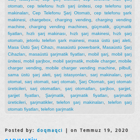
otomatı
,
cep telefonu hızlı şarj ünitesi
,
cep telefonu şarj
makinaları
,
Cep Telefonu Şarj Otomatı
,
cep telefonu şark
makinesi
,
chargebox
,
charging vending
,
charging vending
machine
,
charging vending machines
,
güçmatik
,
güçmatik
fiyatları
,
hızlı şarj makinası
,
hızlı şarj makinesi
,
hızlı şarj
otomatı
,
jetonlu telefon şark mainesi
,
masa üstü şarj aleti
,
Masa Üstü Şarj Cihazı
,
masaüstü powerbank
,
Masaüstü Şarj
Cihazları
,
masaüstü şarjmatik fiyatları
,
mobil şarj
,
mobil şarj
ünitesi
,
mobil şarjbox
,
mobil şarjmatik
,
mobile charger
,
mobile
charger vending
,
mobile charger vending machine
,
pilbull
,
sama üstü şarj aleti
,
şarj istasyonları
,
sarj makinaları
,
şarj
otomat
,
sarj otomati
,
sarj otomatı
,
Şarj Otomatı
,
şarj otomatı
üreticileri
,
sarj otomatları
,
şarj otomatları
,
şarjbox
,
şarjjet
,
şarjjet fiyatları
,
Şarjmatik
,
şarjmatik fiyatları
,
şarjmatik
üreticileri
,
şarjmatikler
,
telefon şarj makinaları
,
telefon şarj
otomatı fiyatları
,
telefon şarjmatik
Posted by:
doqmaqci
| on Temmuz 19, 2020