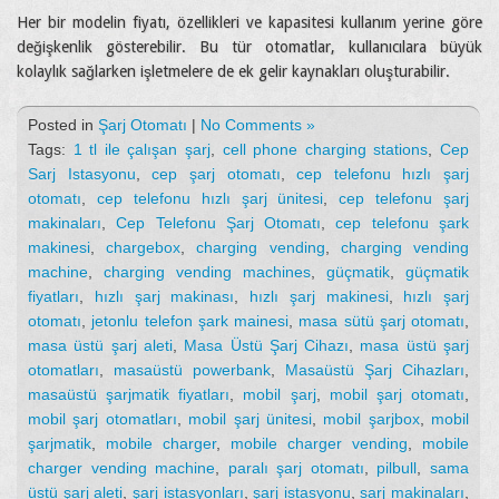
Her bir modelin fiyatı, özellikleri ve kapasitesi kullanım yerine göre
değişkenlik gösterebilir. Bu tür otomatlar, kullanıcılara büyük
kolaylık sağlarken işletmelere de ek gelir kaynakları oluşturabilir.
Posted in
Şarj Otomatı
|
No Comments »
Tags:
1 tl ile çalışan şarj
,
cell phone charging stations
,
Cep
Sarj Istasyonu
,
cep şarj otomatı
,
cep telefonu hızlı şarj
otomatı
,
cep telefonu hızlı şarj ünitesi
,
cep telefonu şarj
makinaları
,
Cep Telefonu Şarj Otomatı
,
cep telefonu şark
makinesi
,
chargebox
,
charging vending
,
charging vending
machine
,
charging vending machines
,
güçmatik
,
güçmatik
fiyatları
,
hızlı şarj makinası
,
hızlı şarj makinesi
,
hızlı şarj
otomatı
,
jetonlu telefon şark mainesi
,
masa sütü şarj otomatı
,
masa üstü şarj aleti
,
Masa Üstü Şarj Cihazı
,
masa üstü şarj
otomatları
,
masaüstü powerbank
,
Masaüstü Şarj Cihazları
,
masaüstü şarjmatik fiyatları
,
mobil şarj
,
mobil şarj otomatı
,
mobil şarj otomatları
,
mobil şarj ünitesi
,
mobil şarjbox
,
mobil
şarjmatik
,
mobile charger
,
mobile charger vending
,
mobile
charger vending machine
,
paralı şarj otomatı
,
pilbull
,
sama
üstü şarj aleti
,
şarj istasyonları
,
şarj istasyonu
,
sarj makinaları
,