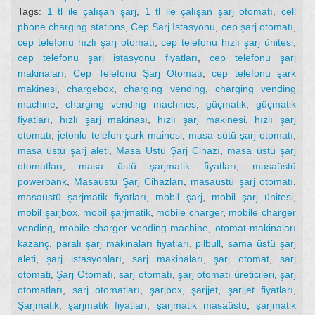
Tags:
1 tl ile çalışan şarj
,
1 tl ile çalışan şarj otomatı
,
cell
phone charging stations
,
Cep Sarj Istasyonu
,
cep şarj otomatı
,
cep telefonu hızlı şarj otomatı
,
cep telefonu hızlı şarj ünitesi
,
cep telefonu şarj istasyonu fiyatları
,
cep telefonu şarj
makinaları
,
Cep Telefonu Şarj Otomatı
,
cep telefonu şark
makinesi
,
chargebox
,
charging vending
,
charging vending
machine
,
charging vending machines
,
güçmatik
,
güçmatik
fiyatları
,
hızlı şarj makinası
,
hızlı şarj makinesi
,
hızlı şarj
otomatı
,
jetonlu telefon şark mainesi
,
masa sütü şarj otomatı
,
masa üstü şarj aleti
,
Masa Üstü Şarj Cihazı
,
masa üstü şarj
otomatları
,
masa üstü şarjmatik fiyatları
,
masaüstü
powerbank
,
Masaüstü Şarj Cihazları
,
masaüstü şarj otomatı
,
masaüstü şarjmatik fiyatları
,
mobil şarj
,
mobil şarj ünitesi
,
mobil şarjbox
,
mobil şarjmatik
,
mobile charger
,
mobile charger
vending
,
mobile charger vending machine
,
otomat makinaları
kazanç
,
paralı şarj makinaları fiyatları
,
pilbull
,
sama üstü şarj
aleti
,
şarj istasyonları
,
sarj makinaları
,
şarj otomat
,
sarj
otomati
,
Şarj Otomatı
,
sarj otomatı
,
şarj otomatı üreticileri
,
şarj
otomatları
,
sarj otomatları
,
şarjbox
,
şarjjet
,
şarjjet fiyatları
,
Şarjmatik
,
şarjmatik fiyatları
,
şarjmatik masaüstü
,
şarjmatik