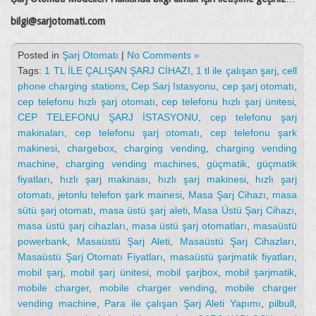
bilgi@sarjotomati.com
Posted in
Şarj Otomatı
|
No Comments »
Tags:
1 TL İLE ÇALIŞAN ŞARJ CİHAZI
,
1 tl ile çalışan şarj
,
cell
phone charging stations
,
Cep Sarj Istasyonu
,
cep şarj otomatı
,
cep telefonu hızlı şarj otomatı
,
cep telefonu hızlı şarj ünitesi
,
CEP TELEFONU ŞARJ İSTASYONU
,
cep telefonu şarj
makinaları
,
cep telefonu şarj otomatı
,
cep telefonu şark
makinesi
,
chargebox
,
charging vending
,
charging vending
machine
,
charging vending machines
,
güçmatik
,
güçmatik
fiyatları
,
hızlı şarj makinası
,
hızlı şarj makinesi
,
hızlı şarj
otomatı
,
jetonlu telefon şark mainesi
,
Masa Şarj Cihazı
,
masa
sütü şarj otomatı
,
masa üstü şarj aleti
,
Masa Üstü Şarj Cihazı
,
masa üstü şarj cihazları
,
masa üstü şarj otomatları
,
masaüstü
powerbank
,
Masaüstü Şarj Aleti
,
Masaüstü Şarj Cihazları
,
Masaüstü Şarj Otomatı Fiyatları
,
masaüstü şarjmatik fiyatları
,
mobil şarj
,
mobil şarj ünitesi
,
mobil şarjbox
,
mobil şarjmatik
,
mobile charger
,
mobile charger vending
,
mobile charger
vending machine
,
Para ile çalışan Şarj Aleti Yapımı
,
pilbull
,