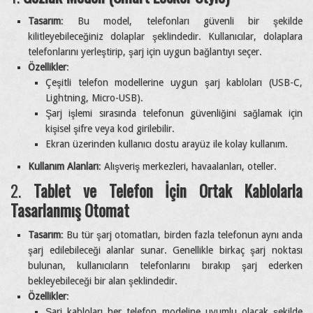
Tasarım
: Bu model, telefonları güvenli bir şekilde
kilitleyebileceğiniz dolaplar şeklindedir. Kullanıcılar, dolaplara
telefonlarını yerleştirip, şarj için uygun bağlantıyı seçer.
Özellikler
:
Çeşitli telefon modellerine uygun şarj kabloları (USB-C,
Lightning, Micro-USB).
Şarj işlemi sırasında telefonun güvenliğini sağlamak için
kişisel şifre veya kod girilebilir.
Ekran üzerinden kullanıcı dostu arayüz ile kolay kullanım.
Kullanım Alanları
: Alışveriş merkezleri, havaalanları, oteller.
2.
Tablet ve Telefon İçin Ortak Kablolarla
Tasarlanmış Otomat
Tasarım
: Bu tür şarj otomatları, birden fazla telefonun aynı anda
şarj edilebileceği alanlar sunar. Genellikle birkaç şarj noktası
bulunan, kullanıcıların telefonlarını bırakıp şarj ederken
bekleyebileceği bir alan şeklindedir.
Özellikler
:
Şarj kabloları her telefon modeline uyumlu olacak şekilde