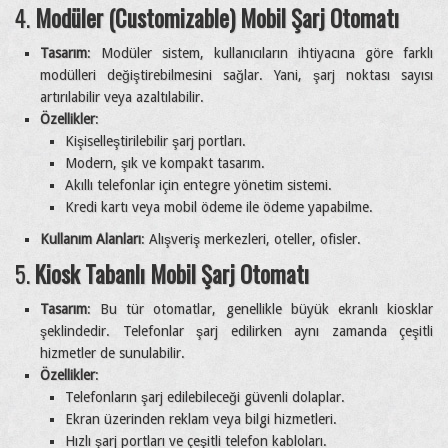
4.
Modüler (Customizable) Mobil Şarj Otomatı
Tasarım
: Modüler sistem, kullanıcıların ihtiyacına göre farklı
modülleri değiştirebilmesini sağlar. Yani, şarj noktası sayısı
artırılabilir veya azaltılabilir.
Özellikler
:
Kişiselleştirilebilir şarj portları.
Modern, şık ve kompakt tasarım.
Akıllı telefonlar için entegre yönetim sistemi.
Kredi kartı veya mobil ödeme ile ödeme yapabilme.
Kullanım Alanları
: Alışveriş merkezleri, oteller, ofisler.
5.
Kiosk Tabanlı Mobil Şarj Otomatı
Tasarım
: Bu tür otomatlar, genellikle büyük ekranlı kiosklar
şeklindedir. Telefonlar şarj edilirken aynı zamanda çeşitli
hizmetler de sunulabilir.
Özellikler
:
Telefonların şarj edilebileceği güvenli dolaplar.
Ekran üzerinden reklam veya bilgi hizmetleri.
Hızlı şarj portları ve çeşitli telefon kabloları.