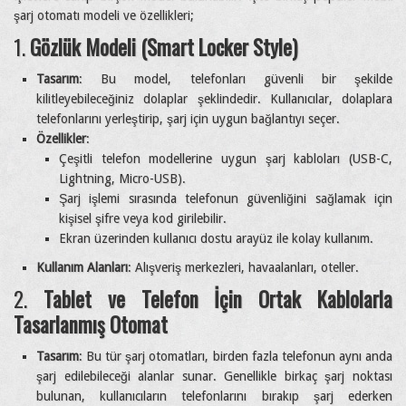
şarj otomatı modeli ve özellikleri;
1.
Gözlük Modeli (Smart Locker Style)
Tasarım
: Bu model, telefonları güvenli bir şekilde
kilitleyebileceğiniz dolaplar şeklindedir. Kullanıcılar, dolaplara
telefonlarını yerleştirip, şarj için uygun bağlantıyı seçer.
Özellikler
:
Çeşitli telefon modellerine uygun şarj kabloları (USB-C,
Lightning, Micro-USB).
Şarj işlemi sırasında telefonun güvenliğini sağlamak için
kişisel şifre veya kod girilebilir.
Ekran üzerinden kullanıcı dostu arayüz ile kolay kullanım.
Kullanım Alanları
: Alışveriş merkezleri, havaalanları, oteller.
2.
Tablet ve Telefon İçin Ortak Kablolarla
Tasarlanmış Otomat
Tasarım
: Bu tür şarj otomatları, birden fazla telefonun aynı anda
şarj edilebileceği alanlar sunar. Genellikle birkaç şarj noktası
bulunan, kullanıcıların telefonlarını bırakıp şarj ederken