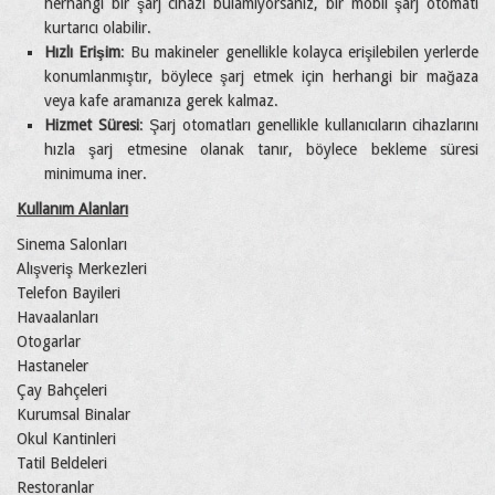
herhangi bir şarj cihazı bulamıyorsanız, bir mobil şarj otomatı
kurtarıcı olabilir.
Hızlı Erişim
: Bu makineler genellikle kolayca erişilebilen yerlerde
konumlanmıştır, böylece şarj etmek için herhangi bir mağaza
veya kafe aramanıza gerek kalmaz.
Hizmet Süresi
: Şarj otomatları genellikle kullanıcıların cihazlarını
hızla şarj etmesine olanak tanır, böylece bekleme süresi
minimuma iner.
Kullanım Alanları
Sinema Salonları
Alışveriş Merkezleri
Telefon Bayileri
Havaalanları
Otogarlar
Hastaneler
Çay Bahçeleri
Kurumsal Binalar
Okul Kantinleri
Tatil Beldeleri
Restoranlar