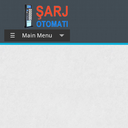
☰
Main Menu