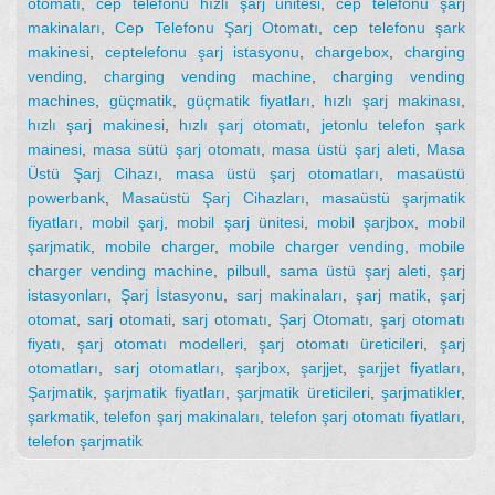
otomatı
,
cep telefonu hızlı şarj ünitesi
,
cep telefonu şarj
makinaları
,
Cep Telefonu Şarj Otomatı
,
cep telefonu şark
makinesi
,
ceptelefonu şarj istasyonu
,
chargebox
,
charging
vending
,
charging vending machine
,
charging vending
machines
,
güçmatik
,
güçmatik fiyatları
,
hızlı şarj makinası
,
hızlı şarj makinesi
,
hızlı şarj otomatı
,
jetonlu telefon şark
mainesi
,
masa sütü şarj otomatı
,
masa üstü şarj aleti
,
Masa
Üstü Şarj Cihazı
,
masa üstü şarj otomatları
,
masaüstü
powerbank
,
Masaüstü Şarj Cihazları
,
masaüstü şarjmatik
fiyatları
,
mobil şarj
,
mobil şarj ünitesi
,
mobil şarjbox
,
mobil
şarjmatik
,
mobile charger
,
mobile charger vending
,
mobile
charger vending machine
,
pilbull
,
sama üstü şarj aleti
,
şarj
istasyonları
,
Şarj İstasyonu
,
sarj makinaları
,
şarj matik
,
şarj
otomat
,
sarj otomati
,
sarj otomatı
,
Şarj Otomatı
,
şarj otomatı
fiyatı
,
şarj otomatı modelleri
,
şarj otomatı üreticileri
,
şarj
otomatları
,
sarj otomatları
,
şarjbox
,
şarjjet
,
şarjjet fiyatları
,
Şarjmatik
,
şarjmatik fiyatları
,
şarjmatik üreticileri
,
şarjmatikler
,
şarkmatik
,
telefon şarj makinaları
,
telefon şarj otomatı fiyatları
,
telefon şarjmatik