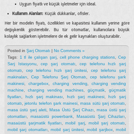
Uygun fiyatlı ve küçük işletmeler için ideal.
Kullanım Alanları
: Küçük dükkanlar, ofisler.
Her bir modelin fiyatı, özellikleri ve kapasitesi kullanım yerine göre
değişkenlik gösterebilir. Bu tür otomatlar, kullanıcılara büyük
kolaylık sağlarken işletmelere de ek gelir kaynakları oluşturabilir.
Posted in
Şarj Otomatı
|
No Comments »
Tags:
1 tl ile çalışan şarj
,
cell phone charging stations
,
Cep
Sarj Istasyonu
,
cep şarj otomatı
,
cep telefonu hızlı şarj
otomatı
,
cep telefonu hızlı şarj ünitesi
,
cep telefonu şarj
makinaları
,
Cep Telefonu Şarj Otomatı
,
cep telefonu şark
makinesi
,
chargebox
,
charging vending
,
charging vending
machine
,
charging vending machines
,
güçmatik
,
güçmatik
fiyatları
,
hızlı şarj makinası
,
hızlı şarj makinesi
,
hızlı şarj
otomatı
,
jetonlu telefon şark mainesi
,
masa sütü şarj otomatı
,
masa üstü şarj aleti
,
Masa Üstü Şarj Cihazı
,
masa üstü şarj
otomatları
,
masaüstü powerbank
,
Masaüstü Şarj Cihazları
,
masaüstü şarjmatik fiyatları
,
mobil şarj
,
mobil şarj otomatı
,
mobil şarj otomatları
,
mobil şarj ünitesi
,
mobil şarjbox
,
mobil