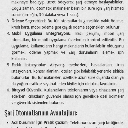
makineye bağlayıp ücret ödeyerek şarj etmeye başlayabilirler.
Çoğu zaman, otomatik makineler belirli bir süre için şarj hizmeti
sunar (örneğin, 30 dakika veya 1 saat).
Ödeme Seçenekleri
: Bu tür otomatlarda genellikle nakit ödeme,
kredi kartı, mobil ödeme gibi çeşitli ödeme seçenekleri bulunur.
Mobil Uygulama Entegrasyonu
: Bazı gelişmiş mobil şarj
otomatları, bir mobil uygulama üzerinden kontrol edilebilir. Bu
uygulama, kullanıcıların hangi makinelerin kullanılabilir olduğunu
görmek, ödeme yapmak ve şarj durumlarını izlemek için
kullanılır.
Farklı Lokasyonlar
: Alışveriş merkezleri, havaalanları, tren
istasyonları, konser alanları, oteller gibi kalabalık yerlerde sıklıkla
bulunurlar. Bu tür makineler, özellikle uzun süre dışarıda olan ya
da yoğun trafikte seyahat eden kişiler için oldukça faydalıdır.
Bireysel Güvenlik
: Kullanıcıların telefonlarını veya cihazlarını şarj
ederken, cihazların güvende olması için genellikle özel bölmeler
ve güvenlik sistemleri bulunur.
Şarj Otomatlarının Avantajları:
Acil Durumlar İçin Pratik Çözüm
: Telefonunuzun şarjı bittiğinde,