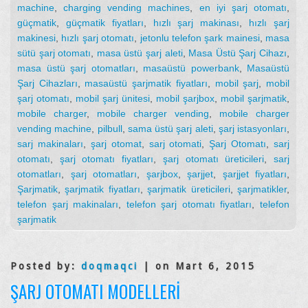
machine
,
charging vending machines
,
en iyi şarj otomatı
,
güçmatik
,
güçmatik fiyatları
,
hızlı şarj makinası
,
hızlı şarj
makinesi
,
hızlı şarj otomatı
,
jetonlu telefon şark mainesi
,
masa
sütü şarj otomatı
,
masa üstü şarj aleti
,
Masa Üstü Şarj Cihazı
,
masa üstü şarj otomatları
,
masaüstü powerbank
,
Masaüstü
Şarj Cihazları
,
masaüstü şarjmatik fiyatları
,
mobil şarj
,
mobil
şarj otomatı
,
mobil şarj ünitesi
,
mobil şarjbox
,
mobil şarjmatik
,
mobile charger
,
mobile charger vending
,
mobile charger
vending machine
,
pilbull
,
sama üstü şarj aleti
,
şarj istasyonları
,
sarj makinaları
,
şarj otomat
,
sarj otomati
,
Şarj Otomatı
,
sarj
otomatı
,
şarj otomatı fiyatları
,
şarj otomatı üreticileri
,
sarj
otomatları
,
şarj otomatları
,
şarjbox
,
şarjjet
,
şarjjet fiyatları
,
Şarjmatik
,
şarjmatik fiyatları
,
şarjmatik üreticileri
,
şarjmatikler
,
telefon şarj makinaları
,
telefon şarj otomatı fiyatları
,
telefon
şarjmatik
Posted by:
doqmaqci
| on Mart 6, 2015
ŞARJ OTOMATI MODELLERI