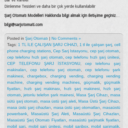
Bar ve Kafeler
Dinlenme Tesisleri ve daha bir çok yerde kullanılabilir
Şarj Otomatı Modelleri Hakkında bilgi almak için iletişime geçiniz
…
bilgi@sarjotomati.com
Posted in
Şarj Otomatı
|
No Comments »
Tags:
1 TL İLE ÇALIŞAN ŞARJ CİHAZI
,
1 tl ile çalışan şarj
,
cell
phone charging stations
,
Cep Sarj Istasyonu
,
cep şarj otomatı
,
cep telefonu hızlı şarj otomatı
,
cep telefonu hızlı şarj ünitesi
,
CEP TELEFONU ŞARJ İSTASYONU
,
cep telefonu şarj
makinaları
,
cep telefonu şarj otomatı
,
cep telefonu şark
makinesi
,
chargebox
,
charging vending
,
charging vending
machine
,
charging vending machines
,
güçmatik
,
güçmatik
fiyatları
,
hızlı şarj makinası
,
hızlı şarj makinesi
,
hızlı şarj
otomatı
,
jetonlu telefon şark mainesi
,
Masa Şarj Cihazı
,
masa
sütü şarj otomatı
,
masa üstü şarj aleti
,
Masa Üstü Şarj Cihazı
,
masa üstü şarj cihazları
,
masa üstü şarj otomatları
,
masaüstü
powerbank
,
Masaüstü Şarj Aleti
,
Masaüstü Şarj Cihazları
,
Masaüstü Şarj Otomatı Fiyatları
,
masaüstü şarjmatik fiyatları
,
mobil şarj
,
mobil şarj ünitesi
,
mobil şarjbox
,
mobil şarjmatik
,