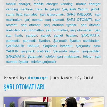
mobile charger
,
mobile charger vending
,
mobile charger
vending machine
,
Para ile çalışan Şarj Aleti Yapımı
,
pilbull
,
sama üstü şarj aleti
,
şarj istasyonları
,
ŞARJ KABLOSU
,
sarj
makinaları
,
şarj otomat
,
sarj otomati
,
ŞARJ OTOMATI
,
şarj
otomatı
,
sarj otomatı
,
şarj otomatı fiyatları
,
şarj otomatı
üreticileri
,
sarj otomatlari
,
şarj otomatları
,
sarj otomatları
,
Şarj
star fiyatı
,
şarjbox
,
şarjjet
,
şarjjet fiyatları
,
ŞARJMATİK
,
şarjmatik
,
şarjmatik fiyatları
,
Şarjmatik fiyatları sahibinden
,
ŞARJMATİK İMALAT
,
Şarjmatik İstanbul
,
Şarjmatik nasıl
YAPILIR
,
şarjmatik üreticileri
,
Şarjmatik yapımı
,
şarjmatikler
,
ŞARZMATİK
,
Şarzmatik
,
telefon şarj makinaları
,
telefon şarj
otomatı fiyatları
,
telefon şarjmatik
Posted by:
doqmaqci
| on Kasım 10, 2018
ŞARJ OTOMATLARI