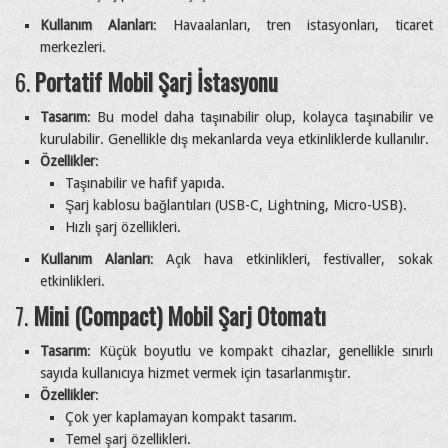
Kullanım Alanları
: Havaalanları, tren istasyonları, ticaret
merkezleri.
6.
Portatif Mobil Şarj İstasyonu
Tasarım
: Bu model daha taşınabilir olup, kolayca taşınabilir ve
kurulabilir. Genellikle dış mekanlarda veya etkinliklerde kullanılır.
Özellikler
:
Taşınabilir ve hafif yapıda.
Şarj kablosu bağlantıları (USB-C, Lightning, Micro-USB).
Hızlı şarj özellikleri.
Kullanım Alanları
: Açık hava etkinlikleri, festivaller, sokak
etkinlikleri.
7.
Mini (Compact) Mobil Şarj Otomatı
Tasarım
: Küçük boyutlu ve kompakt cihazlar, genellikle sınırlı
sayıda kullanıcıya hizmet vermek için tasarlanmıştır.
Özellikler
:
Çok yer kaplamayan kompakt tasarım.
Temel şarj özellikleri.