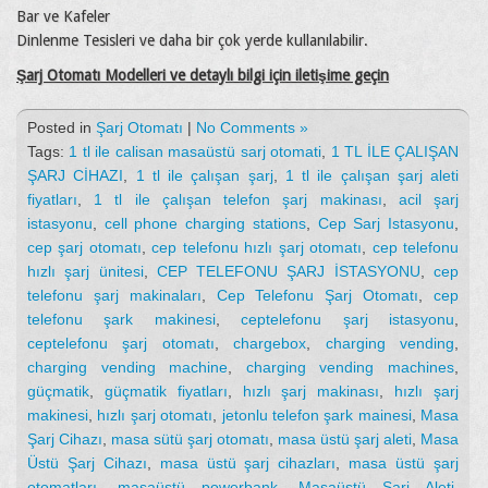
Bar ve Kafeler
Dinlenme Tesisleri ve daha bir çok yerde kullanılabilir.
Şarj Otomatı Modelleri ve detaylı bilgi için iletişime geçin
Posted in
Şarj Otomatı
|
No Comments »
Tags:
1 tl ile calisan masaüstü sarj otomati
,
1 TL İLE ÇALIŞAN
ŞARJ CİHAZI
,
1 tl ile çalışan şarj
,
1 tl ile çalışan şarj aleti
fiyatları
,
1 tl ile çalışan telefon şarj makinası
,
acil şarj
istasyonu
,
cell phone charging stations
,
Cep Sarj Istasyonu
,
cep şarj otomatı
,
cep telefonu hızlı şarj otomatı
,
cep telefonu
hızlı şarj ünitesi
,
CEP TELEFONU ŞARJ İSTASYONU
,
cep
telefonu şarj makinaları
,
Cep Telefonu Şarj Otomatı
,
cep
telefonu şark makinesi
,
ceptelefonu şarj istasyonu
,
ceptelefonu şarj otomatı
,
chargebox
,
charging vending
,
charging vending machine
,
charging vending machines
,
güçmatik
,
güçmatik fiyatları
,
hızlı şarj makinası
,
hızlı şarj
makinesi
,
hızlı şarj otomatı
,
jetonlu telefon şark mainesi
,
Masa
Şarj Cihazı
,
masa sütü şarj otomatı
,
masa üstü şarj aleti
,
Masa
Üstü Şarj Cihazı
,
masa üstü şarj cihazları
,
masa üstü şarj
otomatları
,
masaüstü powerbank
,
Masaüstü Şarj Aleti
,