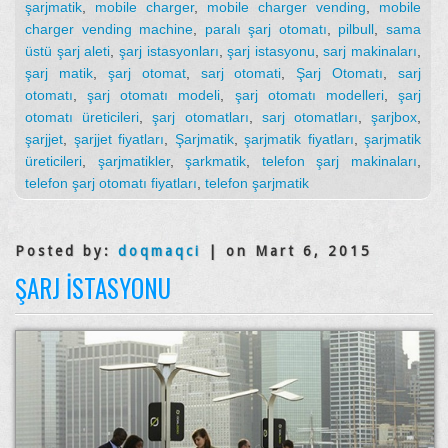
şarjmatik
,
mobile charger
,
mobile charger vending
,
mobile
charger vending machine
,
paralı şarj otomatı
,
pilbull
,
sama
üstü şarj aleti
,
şarj istasyonları
,
şarj istasyonu
,
sarj makinaları
,
şarj matik
,
şarj otomat
,
sarj otomati
,
Şarj Otomatı
,
sarj
otomatı
,
şarj otomatı modeli
,
şarj otomatı modelleri
,
şarj
otomatı üreticileri
,
şarj otomatları
,
sarj otomatları
,
şarjbox
,
şarjjet
,
şarjjet fiyatları
,
Şarjmatik
,
şarjmatik fiyatları
,
şarjmatik
üreticileri
,
şarjmatikler
,
şarkmatik
,
telefon şarj makinaları
,
telefon şarj otomatı fiyatları
,
telefon şarjmatik
Posted by:
doqmaqci
| on Mart 6, 2015
ŞARJ İSTASYONU