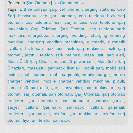
Posted in
Şarj Otomatı
|
No Comments »
Tags:
1 tl ile çalışan şarj
,
cell phone charging stations
,
Cep
Sarj Istasyonu
,
cep şarj otomatı
,
cep telefonu hızlı şarj
otomatı
,
cep telefonu hızlı şarj ünitesi
,
cep telefonu şarj
makinaları
,
Cep Telefonu Şarj Otomatı
,
cep telefonu şark
makinesi
,
chargebox
,
charging vending
,
charging vending
machine
,
charging vending machines
,
güçmatik
,
güçmatik
fiyatları
,
hızlı şarj makinası
,
hızlı şarj makinesi
,
hızlı şarj
otomatı
,
jetonlu telefon şark mainesi
,
masa üstü şarj aleti
,
Masa Üstü Şarj Cihazı
,
masaüstü powerbank
,
Masaüstü Şarj
Cihazları
,
masaüstü şarjmatik fiyatları
,
mobil şarj
,
mobil şarj
ünitesi
,
mobil şarjbox
,
mobil şarjmatik
,
mobile charger
,
mobile
charger vending
,
mobile charger vending machine
,
pilbull
,
sama üstü şarj aleti
,
şarj istasyonları
,
sarj makinaları
,
şarj
otomat
,
sarj otomati
,
sarj otomatı
,
Şarj Otomatı
,
şarj otomatı
üreticileri
,
şarj otomatları
,
sarj otomatları
,
şarjbox
,
şarjjet
,
şarjjet fiyatları
,
Şarjmatik
,
şarjmatik fiyatları
,
şarjmatik
üreticileri
,
şarjmatikler
,
telefon şarj makinaları
,
telefon şarj
otomatı fiyatları
,
telefon şarjmatik