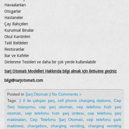
Havaalanları
Otogarlar
Hastaneler
Çay Bahçeleri
Kurumsal Binalar
Okul Kantinleri
Tatil Beldeleri
Restoranlar
Bar ve Kafeler
Dinlenme Tesisleri ve daha bir çok yerde kullanılabilir
Şarj Otomatı Modelleri Hakkında bilgi almak için iletişime geçiniz
bilgi@sarjotomati.com
Posted in
Şarj Otomatı
|
No Comments »
Tags:
1 tl ile çalışan şarj
,
cell phone charging stations
,
Cep
Sarj Istasyonu
,
cep şarj otomatı
,
cep telefonu hızlı şarj
otomatı
,
cep telefonu hızlı şarj ünitesi
,
cep telefonu şarj
makinaları
,
Cep Telefonu Şarj Otomatı
,
cep telefonu şark
makinesi
,
chargebox
,
charging vending
,
charging vending