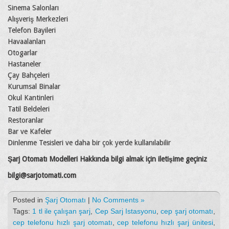
Sinema Salonları
Alışveriş Merkezleri
Telefon Bayileri
Havaalanları
Otogarlar
Hastaneler
Çay Bahçeleri
Kurumsal Binalar
Okul Kantinleri
Tatil Beldeleri
Restoranlar
Bar ve Kafeler
Dinlenme Tesisleri ve daha bir çok yerde kullanılabilir
Şarj Otomatı Modelleri Hakkında bilgi almak için iletişime geçiniz
bilgi@sarjotomati.com
Posted in
Şarj Otomatı
|
No Comments »
Tags:
1 tl ile çalışan şarj
,
Cep Sarj Istasyonu
,
cep şarj otomatı
,
cep telefonu hızlı şarj otomatı
,
cep telefonu hızlı şarj ünitesi
,