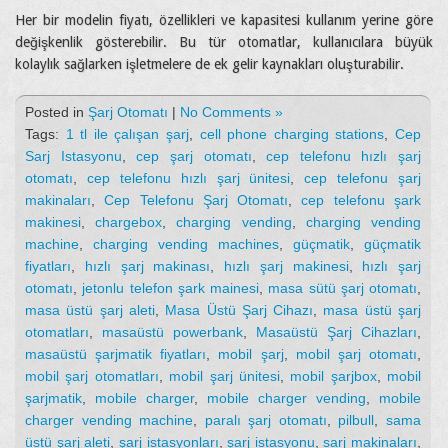
Her bir modelin fiyatı, özellikleri ve kapasitesi kullanım yerine göre
değişkenlik gösterebilir. Bu tür otomatlar, kullanıcılara büyük
kolaylık sağlarken işletmelere de ek gelir kaynakları oluşturabilir.
Posted in
Şarj Otomatı
|
No Comments »
Tags:
1 tl ile çalışan şarj
,
cell phone charging stations
,
Cep
Sarj Istasyonu
,
cep şarj otomatı
,
cep telefonu hızlı şarj
otomatı
,
cep telefonu hızlı şarj ünitesi
,
cep telefonu şarj
makinaları
,
Cep Telefonu Şarj Otomatı
,
cep telefonu şark
makinesi
,
chargebox
,
charging vending
,
charging vending
machine
,
charging vending machines
,
güçmatik
,
güçmatik
fiyatları
,
hızlı şarj makinası
,
hızlı şarj makinesi
,
hızlı şarj
otomatı
,
jetonlu telefon şark mainesi
,
masa sütü şarj otomatı
,
masa üstü şarj aleti
,
Masa Üstü Şarj Cihazı
,
masa üstü şarj
otomatları
,
masaüstü powerbank
,
Masaüstü Şarj Cihazları
,
masaüstü şarjmatik fiyatları
,
mobil şarj
,
mobil şarj otomatı
,
mobil şarj otomatları
,
mobil şarj ünitesi
,
mobil şarjbox
,
mobil
şarjmatik
,
mobile charger
,
mobile charger vending
,
mobile
charger vending machine
,
paralı şarj otomatı
,
pilbull
,
sama
üstü şarj aleti
,
şarj istasyonları
,
şarj istasyonu
,
sarj makinaları
,