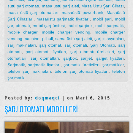
sütü şarj otomatı
,
masa üstü şarj aleti
,
Masa Üstü Şarj Cihazı
,
masa üstü şarj otomatları
,
masaüstü powerbank
,
Masaüstü
Şarj Cihazları
,
masaüstü şarjmatik fiyatları
,
mobil şarj
,
mobil
şarj otomatı
,
mobil şarj ünitesi
,
mobil şarjbox
,
mobil şarjmatik
,
mobile charger
,
mobile charger vending
,
mobile charger
vending machine
,
pilbull
,
sama üstü şarj aleti
,
şarj istasyonları
,
sarj makinaları
,
şarj otomat
,
sarj otomati
,
Şarj Otomatı
,
sarj
otomatı
,
şarj otomatı fiyatları
,
şarj otomatı üreticileri
,
şarj
otomatları
,
sarj otomatları
,
şarjbox
,
şarjjet
,
şarjjet fiyatları
,
Şarjmatik
,
şarjmatik fiyatları
,
şarjmatik üreticileri
,
şarjmatikler
,
telefon şarj makinaları
,
telefon şarj otomatı fiyatları
,
telefon
şarjmatik
Posted by:
doqmaqci
| on Mart 6, 2015
ŞARJ OTOMATI MODELLERI