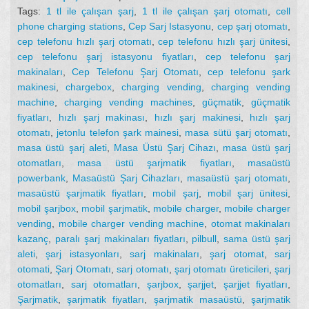
Tags:
1 tl ile çalışan şarj
,
1 tl ile çalışan şarj otomatı
,
cell
phone charging stations
,
Cep Sarj Istasyonu
,
cep şarj otomatı
,
cep telefonu hızlı şarj otomatı
,
cep telefonu hızlı şarj ünitesi
,
cep telefonu şarj istasyonu fiyatları
,
cep telefonu şarj
makinaları
,
Cep Telefonu Şarj Otomatı
,
cep telefonu şark
makinesi
,
chargebox
,
charging vending
,
charging vending
machine
,
charging vending machines
,
güçmatik
,
güçmatik
fiyatları
,
hızlı şarj makinası
,
hızlı şarj makinesi
,
hızlı şarj
otomatı
,
jetonlu telefon şark mainesi
,
masa sütü şarj otomatı
,
masa üstü şarj aleti
,
Masa Üstü Şarj Cihazı
,
masa üstü şarj
otomatları
,
masa üstü şarjmatik fiyatları
,
masaüstü
powerbank
,
Masaüstü Şarj Cihazları
,
masaüstü şarj otomatı
,
masaüstü şarjmatik fiyatları
,
mobil şarj
,
mobil şarj ünitesi
,
mobil şarjbox
,
mobil şarjmatik
,
mobile charger
,
mobile charger
vending
,
mobile charger vending machine
,
otomat makinaları
kazanç
,
paralı şarj makinaları fiyatları
,
pilbull
,
sama üstü şarj
aleti
,
şarj istasyonları
,
sarj makinaları
,
şarj otomat
,
sarj
otomati
,
Şarj Otomatı
,
sarj otomatı
,
şarj otomatı üreticileri
,
şarj
otomatları
,
sarj otomatları
,
şarjbox
,
şarjjet
,
şarjjet fiyatları
,
Şarjmatik
,
şarjmatik fiyatları
,
şarjmatik masaüstü
,
şarjmatik