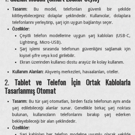
Tasarım
: Bu model, telefonları güvenli bir şekilde
kilitleyebileceğiniz dolaplar şeklindedir. Kullanıcılar, dolaplara
telefonlarını yerleştirip, şarj için uygun bağlantıyı seçer.
Özellikler
:
Çeşitli telefon modellerine uygun şarj kabloları (USB-C,
Lightning, Micro-USB).
Şarj işlemi sırasında telefonun güvenliğini sağlamak için
kişisel şifre veya kod girilebilir.
Ekran üzerinden kullanıcı dostu arayüz ile kolay kullanım.
Kullanım Alanları
: Alışveriş merkezleri, havaalanları, oteller.
2.
Tablet ve Telefon İçin Ortak Kablolarla
Tasarlanmış Otomat
Tasarım
: Bu tür şarj otomatları, birden fazla telefonun aynı anda
şarj edilebileceği alanlar sunar. Genellikle birkaç şarj noktası
bulunan, kullanıcıların telefonlarını bırakıp şarj ederken
bekleyebileceği bir alan şeklindedir.
Özellikler
:
Şarj kabloları her telefon modeline uyumlu olacak şekilde