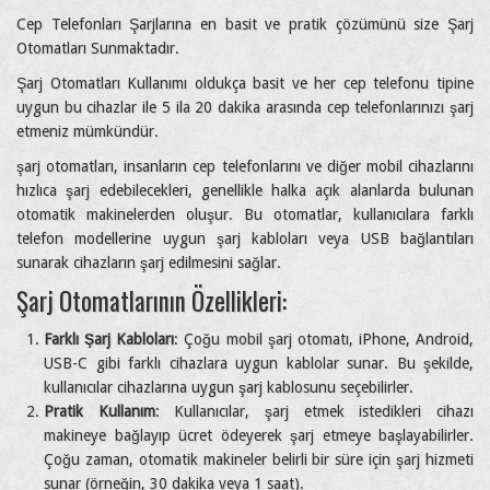
Cep Telefonları Şarjlarına en basit ve pratik çözümünü size Şarj
Otomatları Sunmaktadır.
Şarj Otomatları Kullanımı oldukça basit ve her cep telefonu tipine
uygun bu cihazlar ile 5 ila 20 dakika arasında cep telefonlarınızı şarj
etmeniz mümkündür.
şarj otomatları, insanların cep telefonlarını ve diğer mobil cihazlarını
hızlıca şarj edebilecekleri, genellikle halka açık alanlarda bulunan
otomatik makinelerden oluşur. Bu otomatlar, kullanıcılara farklı
telefon modellerine uygun şarj kabloları veya USB bağlantıları
sunarak cihazların şarj edilmesini sağlar.
Şarj Otomatlarının Özellikleri:
Farklı Şarj Kabloları
: Çoğu mobil şarj otomatı, iPhone, Android,
USB-C gibi farklı cihazlara uygun kablolar sunar. Bu şekilde,
kullanıcılar cihazlarına uygun şarj kablosunu seçebilirler.
Pratik Kullanım
: Kullanıcılar, şarj etmek istedikleri cihazı
makineye bağlayıp ücret ödeyerek şarj etmeye başlayabilirler.
Çoğu zaman, otomatik makineler belirli bir süre için şarj hizmeti
sunar (örneğin, 30 dakika veya 1 saat).