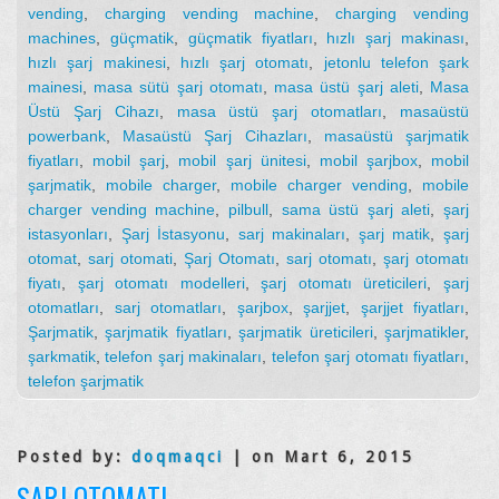
vending
,
charging vending machine
,
charging vending
machines
,
güçmatik
,
güçmatik fiyatları
,
hızlı şarj makinası
,
hızlı şarj makinesi
,
hızlı şarj otomatı
,
jetonlu telefon şark
mainesi
,
masa sütü şarj otomatı
,
masa üstü şarj aleti
,
Masa
Üstü Şarj Cihazı
,
masa üstü şarj otomatları
,
masaüstü
powerbank
,
Masaüstü Şarj Cihazları
,
masaüstü şarjmatik
fiyatları
,
mobil şarj
,
mobil şarj ünitesi
,
mobil şarjbox
,
mobil
şarjmatik
,
mobile charger
,
mobile charger vending
,
mobile
charger vending machine
,
pilbull
,
sama üstü şarj aleti
,
şarj
istasyonları
,
Şarj İstasyonu
,
sarj makinaları
,
şarj matik
,
şarj
otomat
,
sarj otomati
,
Şarj Otomatı
,
sarj otomatı
,
şarj otomatı
fiyatı
,
şarj otomatı modelleri
,
şarj otomatı üreticileri
,
şarj
otomatları
,
sarj otomatları
,
şarjbox
,
şarjjet
,
şarjjet fiyatları
,
Şarjmatik
,
şarjmatik fiyatları
,
şarjmatik üreticileri
,
şarjmatikler
,
şarkmatik
,
telefon şarj makinaları
,
telefon şarj otomatı fiyatları
,
telefon şarjmatik
Posted by:
doqmaqci
| on Mart 6, 2015
ŞARJ OTOMATI