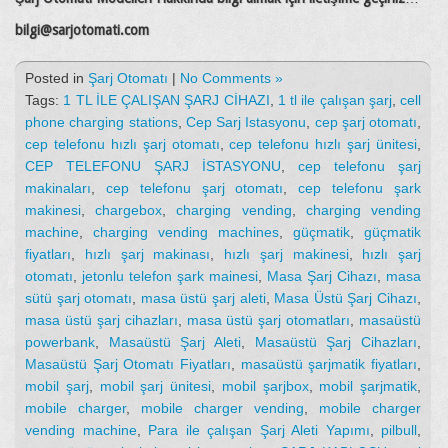
bilgi@sarjotomati.com
Posted in
Şarj Otomatı
|
No Comments »
Tags:
1 TL İLE ÇALIŞAN ŞARJ CİHAZI
,
1 tl ile çalışan şarj
,
cell
phone charging stations
,
Cep Sarj Istasyonu
,
cep şarj otomatı
,
cep telefonu hızlı şarj otomatı
,
cep telefonu hızlı şarj ünitesi
,
CEP TELEFONU ŞARJ İSTASYONU
,
cep telefonu şarj
makinaları
,
cep telefonu şarj otomatı
,
cep telefonu şark
makinesi
,
chargebox
,
charging vending
,
charging vending
machine
,
charging vending machines
,
güçmatik
,
güçmatik
fiyatları
,
hızlı şarj makinası
,
hızlı şarj makinesi
,
hızlı şarj
otomatı
,
jetonlu telefon şark mainesi
,
Masa Şarj Cihazı
,
masa
sütü şarj otomatı
,
masa üstü şarj aleti
,
Masa Üstü Şarj Cihazı
,
masa üstü şarj cihazları
,
masa üstü şarj otomatları
,
masaüstü
powerbank
,
Masaüstü Şarj Aleti
,
Masaüstü Şarj Cihazları
,
Masaüstü Şarj Otomatı Fiyatları
,
masaüstü şarjmatik fiyatları
,
mobil şarj
,
mobil şarj ünitesi
,
mobil şarjbox
,
mobil şarjmatik
,
mobile charger
,
mobile charger vending
,
mobile charger
vending machine
,
Para ile çalışan Şarj Aleti Yapımı
,
pilbull
,