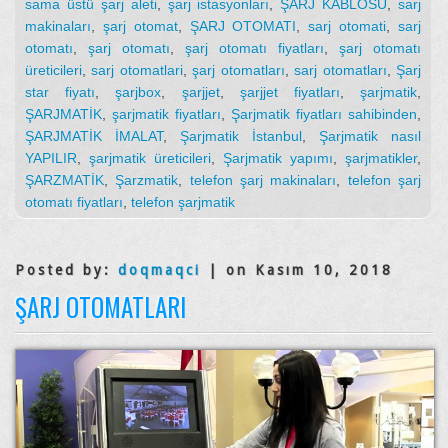
sama üstü şarj aleti
,
şarj istasyonları
,
ŞARJ KABLOSU
,
sarj
makinaları
,
şarj otomat
,
ŞARJ OTOMATI
,
sarj otomati
,
sarj
otomatı
,
şarj otomatı
,
şarj otomatı fiyatları
,
şarj otomatı
üreticileri
,
sarj otomatlari
,
şarj otomatları
,
sarj otomatları
,
Şarj
star fiyatı
,
şarjbox
,
şarjjet
,
şarjjet fiyatları
,
şarjmatik
,
ŞARJMATİK
,
şarjmatik fiyatları
,
Şarjmatik fiyatları sahibinden
,
ŞARJMATİK İMALAT
,
Şarjmatik İstanbul
,
Şarjmatik nasıl
YAPILIR
,
şarjmatik üreticileri
,
Şarjmatik yapımı
,
şarjmatikler
,
ŞARZMATİK
,
Şarzmatik
,
telefon şarj makinaları
,
telefon şarj
otomatı fiyatları
,
telefon şarjmatik
Posted by:
doqmaqci
| on Kasım 10, 2018
ŞARJ OTOMATLARI