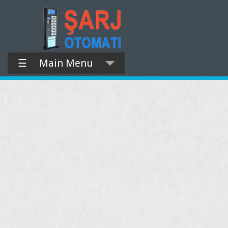
☰
Main Menu