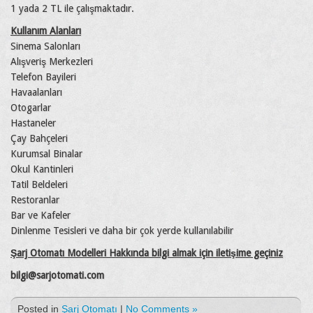
1 yada 2 TL ile çalışmaktadır.
Kullanım Alanları
Sinema Salonları
Alışveriş Merkezleri
Telefon Bayileri
Havaalanları
Otogarlar
Hastaneler
Çay Bahçeleri
Kurumsal Binalar
Okul Kantinleri
Tatil Beldeleri
Restoranlar
Bar ve Kafeler
Dinlenme Tesisleri ve daha bir çok yerde kullanılabilir
Şarj Otomatı Modelleri Hakkında bilgi almak için iletişime geçiniz
bilgi@sarjotomati.com
Posted in
Şarj Otomatı
|
No Comments »