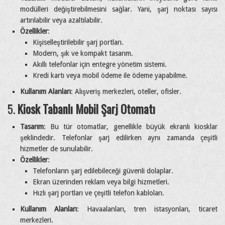
modülleri değiştirebilmesini sağlar. Yani, şarj noktası sayısı
artırılabilir veya azaltılabilir.
Özellikler
:
Kişiselleştirilebilir şarj portları.
Modern, şık ve kompakt tasarım.
Akıllı telefonlar için entegre yönetim sistemi.
Kredi kartı veya mobil ödeme ile ödeme yapabilme.
Kullanım Alanları
: Alışveriş merkezleri, oteller, ofisler.
5.
Kiosk Tabanlı Mobil Şarj Otomatı
Tasarım
: Bu tür otomatlar, genellikle büyük ekranlı kiosklar
şeklindedir. Telefonlar şarj edilirken aynı zamanda çeşitli
hizmetler de sunulabilir.
Özellikler
:
Telefonların şarj edilebileceği güvenli dolaplar.
Ekran üzerinden reklam veya bilgi hizmetleri.
Hızlı şarj portları ve çeşitli telefon kabloları.
Kullanım Alanları
: Havaalanları, tren istasyonları, ticaret
merkezleri.