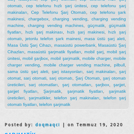
otomatı
,
cep telefonu hızlı şarj ünitesi
,
cep telefonu şarj
makinaları
,
Cep Telefonu Şarj Otomatı
,
cep telefonu şark
makinesi
,
chargebox
,
charging vending
,
charging vending
machine
,
charging vending machines
,
güçmatik
,
güçmatik
fiyatları
,
hızlı şarj makinası
,
hızlı şarj makinesi
,
hızlı şarj
otomatı
,
jetonlu telefon şark mainesi
,
masa üstü şarj aleti
,
Masa Üstü Şarj Cihazı
,
masaüstü powerbank
,
Masaüstü Şarj
Cihazları
,
masaüstü şarjmatik fiyatları
,
mobil şarj
,
mobil şarj
ünitesi
,
mobil şarjbox
,
mobil şarjmatik
,
mobile charger
,
mobile
charger vending
,
mobile charger vending machine
,
pilbull
,
sama üstü şarj aleti
,
şarj istasyonları
,
sarj makinaları
,
şarj
otomat
,
sarj otomati
,
sarj otomatı
,
Şarj Otomatı
,
şarj otomatı
üreticileri
,
sarj otomatları
,
şarj otomatları
,
şarjbox
,
şarjjet
,
şarjjet fiyatları
,
Şarjmatik
,
şarjmatik fiyatları
,
şarjmatik
üreticileri
,
şarjmatikler
,
telefon şarj makinaları
,
telefon şarj
otomatı fiyatları
,
telefon şarjmatik
Posted by:
doqmaqci
| on Temmuz 19, 2020