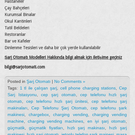
Hastaneler
Çay Bahçeleri
Kurumsal Binalar
Okul Kantinleri
Tatil Beldeleri
Restoranlar
Bar ve Kafeler
Dinlenme Tesisleri ve daha bir çok yerde kullanılabilir
Şarj Otomatı Modelleri Hakkında bilgi almak için iletişime geçiniz
bilgi@sarjotomati.com
Posted in
Şarj Otomatı
|
No Comments »
Tags:
1 tl ile çalışan şarj
,
cell phone charging stations
,
Cep
Sarj Istasyonu
,
cep şarj otomatı
,
cep telefonu hızlı şarj
otomatı
,
cep telefonu hızlı şarj ünitesi
,
cep telefonu şarj
makinaları
,
Cep Telefonu Şarj Otomatı
,
cep telefonu şark
makinesi
,
chargebox
,
charging vending
,
charging vending
machine
,
charging vending machines
,
en iyi şarj otomatı
,
güçmatik
,
güçmatik fiyatları
,
hızlı şarj makinası
,
hızlı şarj
makinesi
,
hızlı şarj otomatı
,
jetonlu telefon şark mainesi
,
masa