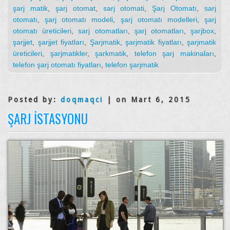
şarj matik
,
şarj otomat
,
sarj otomati
,
Şarj Otomatı
,
sarj
otomatı
,
şarj otomatı modeli
,
şarj otomatı modelleri
,
şarj
otomatı üreticileri
,
sarj otomatları
,
şarj otomatları
,
şarjbox
,
şarjjet
,
şarjjet fiyatları
,
Şarjmatik
,
şarjmatik fiyatları
,
şarjmatik
üreticileri
,
şarjmatikler
,
şarkmatik
,
telefon şarj makinaları
,
telefon şarj otomatı fiyatları
,
telefon şarjmatik
Posted by:
doqmaqci
| on Mart 6, 2015
ŞARJ İSTASYONU