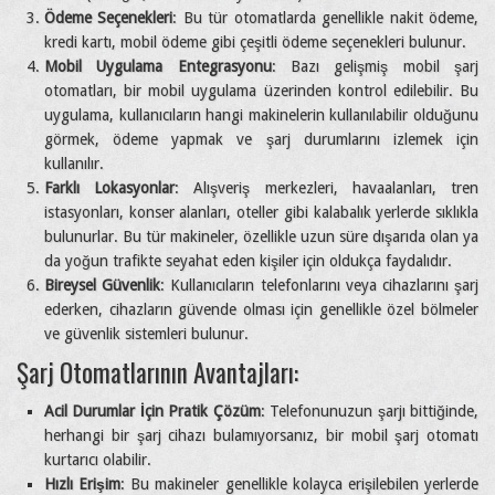
Ödeme Seçenekleri
: Bu tür otomatlarda genellikle nakit ödeme,
kredi kartı, mobil ödeme gibi çeşitli ödeme seçenekleri bulunur.
Mobil Uygulama Entegrasyonu
: Bazı gelişmiş mobil şarj
otomatları, bir mobil uygulama üzerinden kontrol edilebilir. Bu
uygulama, kullanıcıların hangi makinelerin kullanılabilir olduğunu
görmek, ödeme yapmak ve şarj durumlarını izlemek için
kullanılır.
Farklı Lokasyonlar
: Alışveriş merkezleri, havaalanları, tren
istasyonları, konser alanları, oteller gibi kalabalık yerlerde sıklıkla
bulunurlar. Bu tür makineler, özellikle uzun süre dışarıda olan ya
da yoğun trafikte seyahat eden kişiler için oldukça faydalıdır.
Bireysel Güvenlik
: Kullanıcıların telefonlarını veya cihazlarını şarj
ederken, cihazların güvende olması için genellikle özel bölmeler
ve güvenlik sistemleri bulunur.
Şarj Otomatlarının Avantajları:
Acil Durumlar İçin Pratik Çözüm
: Telefonunuzun şarjı bittiğinde,
herhangi bir şarj cihazı bulamıyorsanız, bir mobil şarj otomatı
kurtarıcı olabilir.
Hızlı Erişim
: Bu makineler genellikle kolayca erişilebilen yerlerde