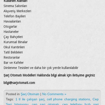
Kullanım Alanları
Sinema Salonları
Alışveriş Merkezleri
Telefon Bayileri
Havaalanları
Otogarlar
Hastaneler
Çay Bahçeleri
Kurumsal Binalar
Okul Kantinleri
Tatil Beldeleri
Restoranlar
Bar ve Kafeler
Dinlenme Tesisleri ve daha bir çok yerde kullanılabilir
Şarj Otomatı Modelleri Hakkında bilgi almak için iletişime geçiniz
bilgi@sarjotomati.com
Posted in
Şarj Otomatı
|
No Comments »
Tags:
1 tl ile çalışan şarj
,
cell phone charging stations
,
Cep
Sarj Istasyonu
,
cep şarj otomatı
,
cep telefonu hızlı şarj