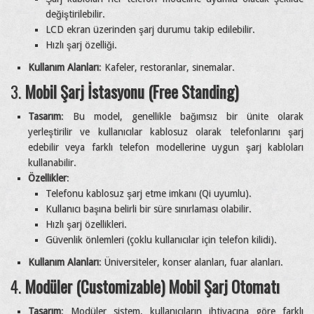
değiştirilebilir.
LCD ekran üzerinden şarj durumu takip edilebilir.
Hızlı şarj özelliği.
Kullanım Alanları
: Kafeler, restoranlar, sinemalar.
3.
Mobil Şarj İstasyonu (Free Standing)
Tasarım
: Bu model, genellikle bağımsız bir ünite olarak
yerleştirilir ve kullanıcılar kablosuz olarak telefonlarını şarj
edebilir veya farklı telefon modellerine uygun şarj kabloları
kullanabilir.
Özellikler
:
Telefonu kablosuz şarj etme imkanı (Qi uyumlu).
Kullanıcı başına belirli bir süre sınırlaması olabilir.
Hızlı şarj özellikleri.
Güvenlik önlemleri (çoklu kullanıcılar için telefon kilidi).
Kullanım Alanları
: Üniversiteler, konser alanları, fuar alanları.
4.
Modüler (Customizable) Mobil Şarj Otomatı
Tasarım
: Modüler sistem, kullanıcıların ihtiyacına göre farklı