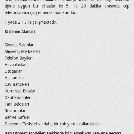
tipine uygun bu cihazlar ile 5- ila 20 dakika arasında cep
telefonlarınızı şarj etmeniz mümkündür.
1 yada 2 TL ile çalışmaktadır.
Kullanım Alanları
Sinema Salonları
Alışveriş Merkezleri
Telefon Bayileri
Havaalanları
Otogarlar
Hastaneler
Çay Bahçeleri
Kurumsal Binalar
Okul Kantinleri
Tatil Beldeleri
Restoranlar
Bar ve Kafeler
Dinlenme Tesisleri ve daha bir çok yerde kullanılabilir
Şarj Otomatı Modelleri Hakkında bilgi almak için iletişime geçiniz
…