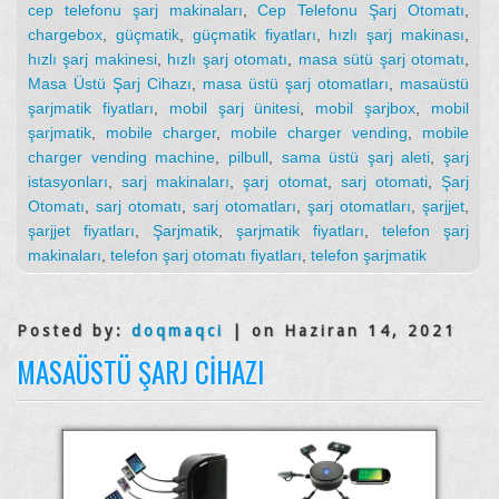
cep telefonu şarj makinaları
,
Cep Telefonu Şarj Otomatı
,
chargebox
,
güçmatik
,
güçmatik fiyatları
,
hızlı şarj makinası
,
hızlı şarj makinesi
,
hızlı şarj otomatı
,
masa sütü şarj otomatı
,
Masa Üstü Şarj Cihazı
,
masa üstü şarj otomatları
,
masaüstü
şarjmatik fiyatları
,
mobil şarj ünitesi
,
mobil şarjbox
,
mobil
şarjmatik
,
mobile charger
,
mobile charger vending
,
mobile
charger vending machine
,
pilbull
,
sama üstü şarj aleti
,
şarj
istasyonları
,
sarj makinaları
,
şarj otomat
,
sarj otomati
,
Şarj
Otomatı
,
sarj otomatı
,
sarj otomatları
,
şarj otomatları
,
şarjjet
,
şarjjet fiyatları
,
Şarjmatik
,
şarjmatik fiyatları
,
telefon şarj
makinaları
,
telefon şarj otomatı fiyatları
,
telefon şarjmatik
Posted by:
doqmaqci
| on Haziran 14, 2021
MASAÜSTÜ ŞARJ CIHAZI